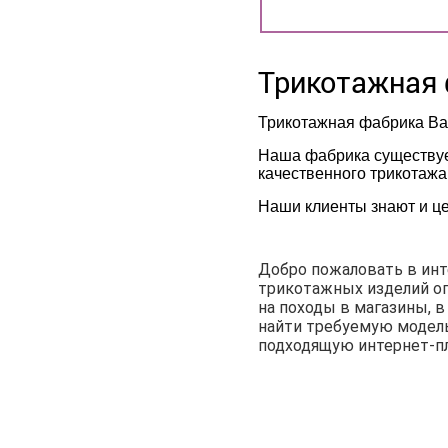
Трикотажная 
Трикотажная фабрика Bal
Наша фабрика существует
качественного трикотажа
Наши клиенты знают и це
Добро пожаловать в ин
трикотажных изделий оп
на походы в магазины, 
найти требуемую модель
подходящую интернет-п
О КОМПАНИИ
ДОСТАВКА И