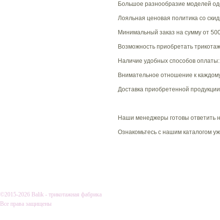
Большое разнообразие моделей од
Лояльная ценовая политика со скид
Минимальный заказ на сумму от 50
Возможность приобретать трикотажн
Наличие удобных способов оплаты: 
Внимательное отношение к каждому 
Доставка приобретенной продукци
Наши менеджеры готовы ответить н
Ознакомьтесь с нашим каталогом уж
О КОМПАНИИ
ДОСТАВКА И
©2015-2026 Balik - трикотажная фабрика
Все права защищены