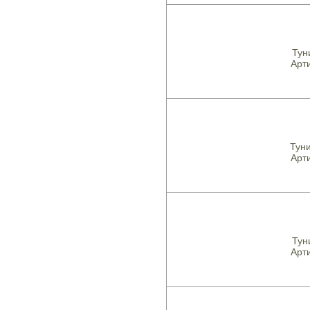
Тун
Арти
Туни
Арти
Тун
Арти