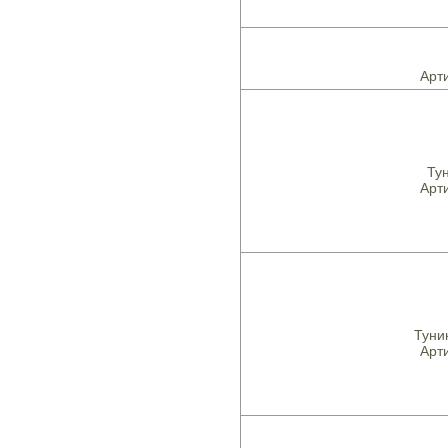
Арти
Тун
Арти
Туни
Арти