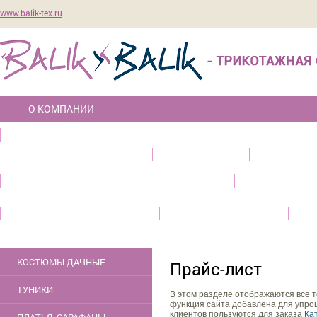
www.balik-tex.ru
О КОМПАНИИ
КАТАЛОГ
КОСТЮМЫ ДАЧНЫЕ
ТУНИКИ
ПЛАТЬЯ
ПИЖАМЫ С ШОРТАМИ И БРИДЖАМИ
СПОРТИВН
ДОСТАВКА И ОПЛАТА
КАК ЗАКАЗАТЬ
КОСТЮМЫ ДАЧНЫЕ
Прайс-лист
ТУНИКИ
В этом разделе отображаются все 
функция сайта добавлена для упро
клиентов пользуются для заказа
Ка