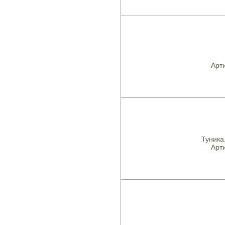
Арти
Туника
Арти