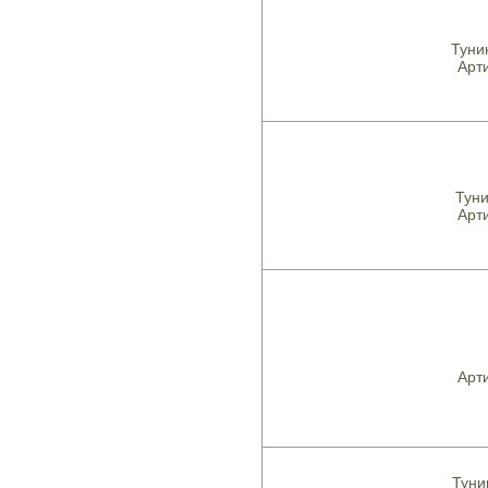
Туни
Арти
Туни
Арти
Арти
Туни