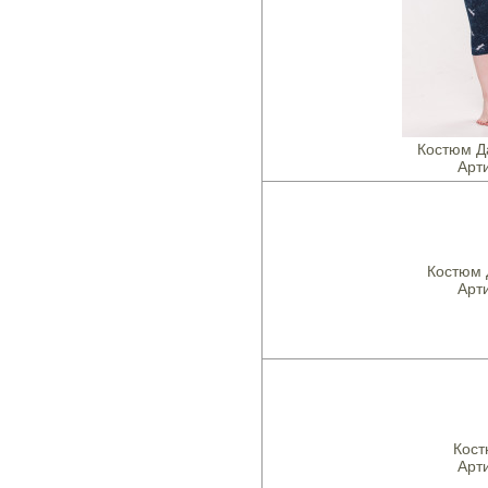
Костюм Д
Арти
Костюм 
Арти
Кост
Арти