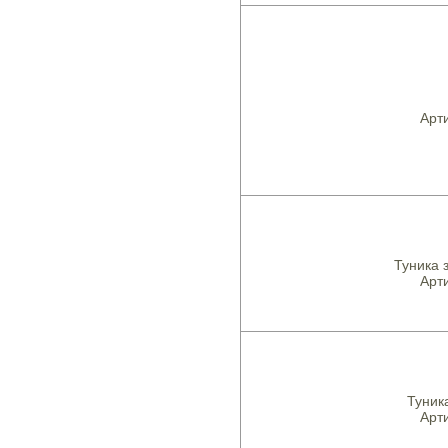
Арти
Туника 
Арти
Туник
Арти