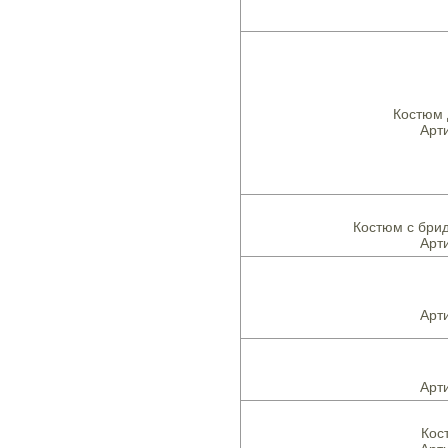
Костюм 
Арти
Костюм с бри
Арти
Арти
Арти
Кос