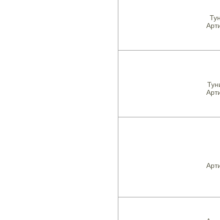
Тун
Арти
Тун
Арти
Арти