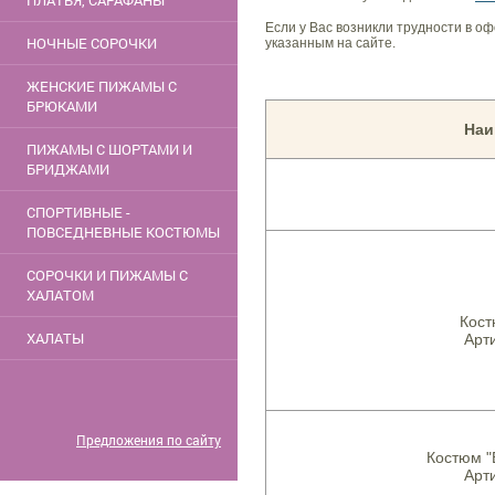
ПЛАТЬЯ, САРАФАНЫ
Если у Вас возникли трудности в о
НОЧНЫЕ СОРОЧКИ
указанным на сайте.
ЖЕНСКИЕ ПИЖАМЫ С
БРЮКАМИ
Наи
ПИЖАМЫ С ШОРТАМИ И
БРИДЖАМИ
СПОРТИВНЫЕ -
ПОВСЕДНЕВНЫЕ КОСТЮМЫ
СОРОЧКИ И ПИЖАМЫ С
ХАЛАТОМ
Кост
ХАЛАТЫ
Арти
Предложения по сайту
Костюм "B
Арти