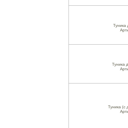
Туника
Арти
Туника 
Арти
Туника (с
Арти