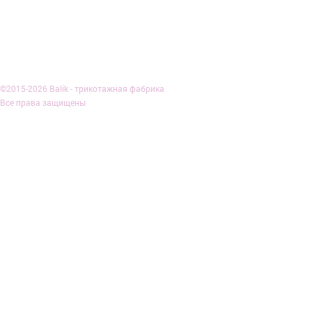
О КОМПАНИИ
ДОСТАВКА И
©2015-2026 Balik - трикотажная фабрика
Все права защищены