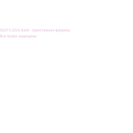
О КОМПАНИИ
ДОСТАВКА И
©2015-2026 Balik - трикотажная фабрика
Все права защищены